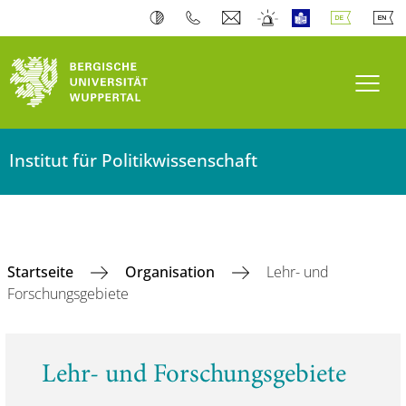
Navi
Institut für Politikwissenschaft
Startseite
Organisation
Lehr- und
Forschungsgebiete
Lehr- und Forschungsgebiete